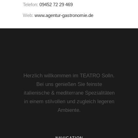
Telefon:
09452 72 29 469
Web:
www.agentur-gastronomie.de
Herzlich willkommen im TEATRO Solln.
Bei uns genießen Sie feinste
italienische & mediterrane Spezialitäten
in einem stilvollen und zugleich legeren
Ambiente.