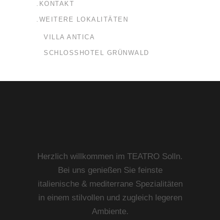
.KONTAKT
.WEITERE LOKALITÄTEN
VILLA ANTICA
SCHLOSSHOTEL GRÜNWALD
Herzlich willkommen im TEATRO Solln.
Bei uns genießen Sie feinste
italienische & mediterrane Spezialitäten
in einem stilvollen und zugleich legeren
Ambiente.