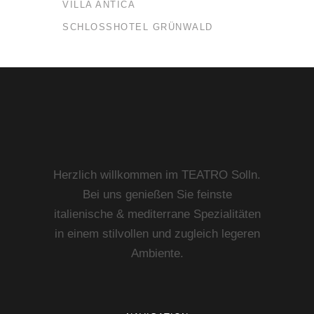
VILLA ANTICA
SCHLOSSHOTEL GRÜNWALD
Herzlich willkommen im TEATRO Solln.
Bei uns genießen Sie feinste
italienische & mediterrane Spezialitäten
in einem stilvollen und zugleich legeren
Ambiente.