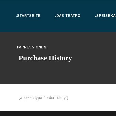
.STARTSEITE
.DAS TEATRO
.SPEISEK
.IMPRESSIONEN
Purchase History
[wppizza type=“orderhistory“]